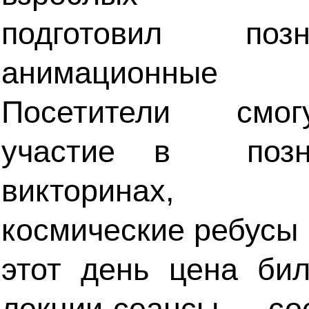
подготовил позна
анимационные
Посетители смогу
участие в позна
викторинах, р
космические ребусы 
этот день цена би
лекции-сеансы со