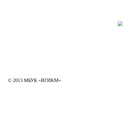
Написать письмо
info
@mbuk-vgikm.ru
E-mail:
в 
Мы ждем Вас по адресу:
Пр
Большая Московская ул, 66а
МБУК «Владимирский городской историко-
краеведческий музей»
© 2013 МБУК «ВГИКМ»