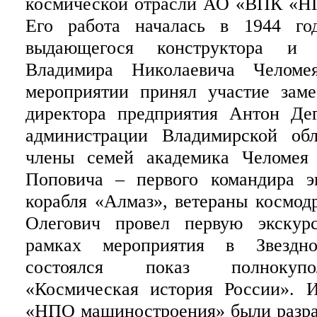
космической отрасли АО «ВПК «Н
Его работа началась в 1944 го
выдающегося конструктора и у
Владимира Николаевича Челоме
мероприятии принял участие заме
директора предприятия Антон Дег
администрации Владимирской обл
члены семей академика Челомея
Поповича – первого командира э
корабля «Алмаз», ветераны космод
Олегович провел первую экскур
рамках мероприятия в Звездно
состоялся показ полнокуп
«Космическая история России».
«НПО машиностроения» были разра