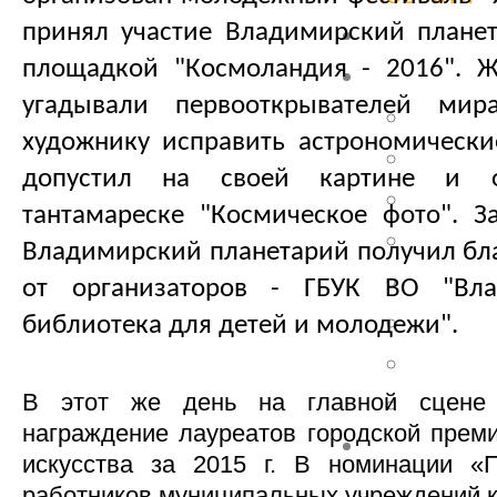
принял участие Владимирский планет
Планетар
площадкой "Космоландия - 2016". Ж
Тематика
угадывали первооткрывателей мир
Астро
художнику исправить астрономически
Астро
допустил на своей картине и ф
Космо
тантамареске "Космическое фото". З
Истор
Владимирский планетарий получил бл
Окруж
от организаторов - ГБУК ВО "Вла
Геогр
библиотека для детей и молодежи".
Разно
В этот же день на главной сцене 
Темати
награждение лауреатов городской преми
Календар
искусства за 2015 г. В номинации «
работников муниципальных учреждений к