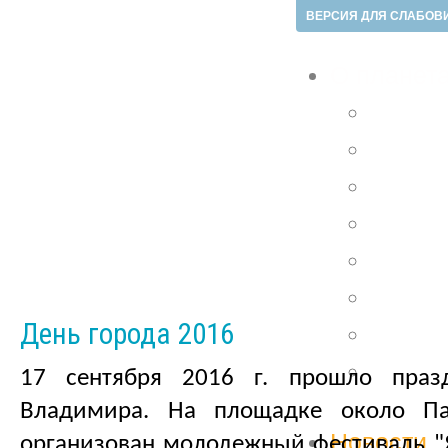
ВЕРСИЯ ДЛЯ СЛАБО
О планет
Инфор
Докум
Стоим
Влади
Общес
Плане
День города 2016
Конта
Город
17 сентября 2016 г. прошло праз
Вселе
Владимира. На площадке около П
Новости
организован молодежный фестиваль "